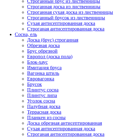
Строганный брус из лиственницы
Строганная доска из лиственницы
Строганная сухая доска из лиственницы
Строганный брусок из лиственницы
Сухая антисептированная доска
Строганая антисептированная доска
Сосна, ель
Доска (брус) строганная
Обрезная доска
Брус обрезной
Европол (доска пола)
Блок-хаус
Имитация бруса
Вагонка штиль
Евровагонка
Брусок
Плинтус сосна
Плинтус липа
Уголок сосна
Палубная доска
Террасная доска
Планкен из сосны
Доска обрезная антисептированная
Сухая антисептированная доска
Строганая антисептированная доска