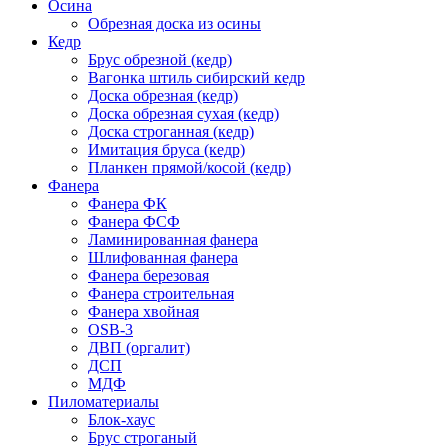
Осина
Обрезная доска из осины
Кедр
Брус обрезной (кедр)
Вагонка штиль сибирский кедр
Доска обрезная (кедр)
Доска обрезная сухая (кедр)
Доска строганная (кедр)
Имитация бруса (кедр)
Планкен прямой/косой (кедр)
Фанера
Фанера ФК
Фанера ФСФ
Ламинированная фанера
Шлифованная фанера
Фанера березовая
Фанера строительная
Фанера хвойная
OSB-3
ДВП (оргалит)
ДСП
МДФ
Пиломатериалы
Блок-хаус
Брус строганый