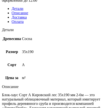
оформлении до 12:00
Детали
Описание
Доставка
Оплата
Детали
Древесина
Сосна
Размер
35х190
Сорт
A
Цена за
м²
Описание
Блок-хаус Cорт А Кировский лес 35х190 мм 2-6м — это
натуральный облицовочный материал, который имитирует
профиль деревянного сруба и производится компанией
«ДеревоТрейд». Благодаря характерной выпуклой лицевой