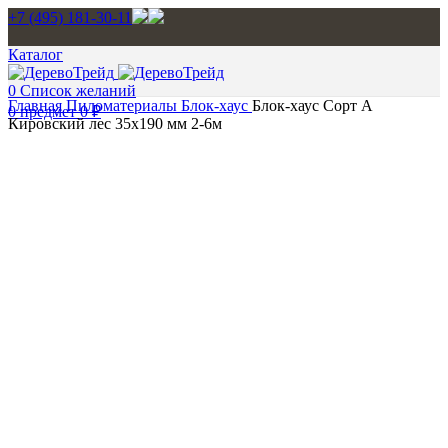
+7 (495) 181-30-11
Каталог
0
Список желаний
Главная
Пиломатериалы
Блок-хаус
Блок-хаус Cорт А
0
предмет
0
₽
Кировский лес 35х190 мм 2-6м
Нажмите, чтобы увеличить изображение