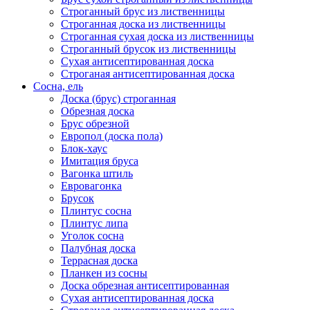
Строганный брус из лиственницы
Строганная доска из лиственницы
Строганная сухая доска из лиственницы
Строганный брусок из лиственницы
Сухая антисептированная доска
Строганая антисептированная доска
Сосна, ель
Доска (брус) строганная
Обрезная доска
Брус обрезной
Европол (доска пола)
Блок-хаус
Имитация бруса
Вагонка штиль
Евровагонка
Брусок
Плинтус сосна
Плинтус липа
Уголок сосна
Палубная доска
Террасная доска
Планкен из сосны
Доска обрезная антисептированная
Сухая антисептированная доска