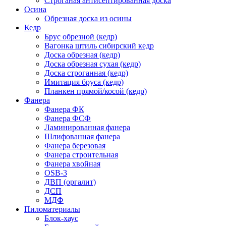
Строганая антисептированная доска
Осина
Обрезная доска из осины
Кедр
Брус обрезной (кедр)
Вагонка штиль сибирский кедр
Доска обрезная (кедр)
Доска обрезная сухая (кедр)
Доска строганная (кедр)
Имитация бруса (кедр)
Планкен прямой/косой (кедр)
Фанера
Фанера ФК
Фанера ФСФ
Ламинированная фанера
Шлифованная фанера
Фанера березовая
Фанера строительная
Фанера хвойная
OSB-3
ДВП (оргалит)
ДСП
МДФ
Пиломатериалы
Блок-хаус