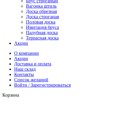
Брус строганый
Вагонка штиль
Доска обрезная
Доска строганая
Половая доска
Имитация бруса
Палубная доска
Террасная доска
Акции
О компании
Акции
Доставка и оплата
Наш склад
Контакты
Список желаний
Войти / Зарегистрироваться
Корзина
Закрыть
Каталог
0
предмет
Корзина
Позвонить