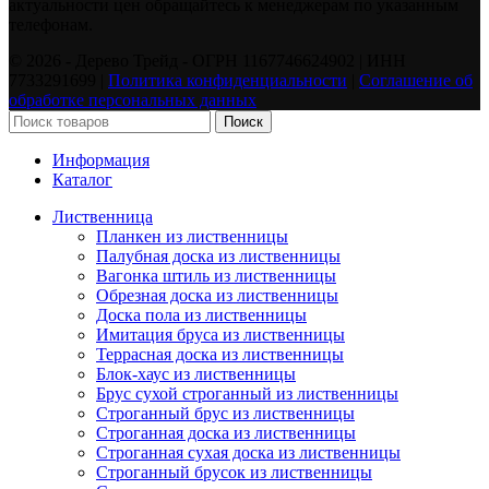
актуальности цен обращайтесь к менеджерам по указанным
телефонам.
©️ 2026 - Дерево Трейд - ОГРН 1167746624902 | ИНН
7733291699 |
Политика конфиденциальности
|
Соглашение об
обработке персональных данных
Поиск
Информация
Каталог
Лиственница
Планкен из лиственницы
Палубная доска из лиственницы
Вагонка штиль из лиственницы
Обрезная доска из лиственницы
Доска пола из лиственницы
Имитация бруса из лиственницы
Террасная доска из лиственницы
Блок-хаус из лиственницы
Брус сухой строганный из лиственницы
Строганный брус из лиственницы
Строганная доска из лиственницы
Строганная сухая доска из лиственницы
Строганный брусок из лиственницы