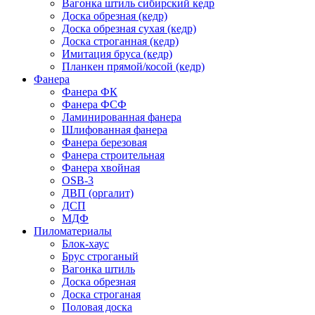
Вагонка штиль сибирский кедр
Доска обрезная (кедр)
Доска обрезная сухая (кедр)
Доска строганная (кедр)
Имитация бруса (кедр)
Планкен прямой/косой (кедр)
Фанера
Фанера ФК
Фанера ФСФ
Ламинированная фанера
Шлифованная фанера
Фанера березовая
Фанера строительная
Фанера хвойная
OSB-3
ДВП (оргалит)
ДСП
МДФ
Пиломатериалы
Блок-хаус
Брус строганый
Вагонка штиль
Доска обрезная
Доска строганая
Половая доска