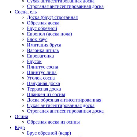
Сухая антисептированная доска
Строганая антисептированная доска
Сосна, ель
Доска (брус) строганная
Обрезная доска
Брус обрезной
Европол (доска пола)
Блок-хаус
Имитация бруса
Вагонка штиль
Евровагонка
Брусок
Плинтус сосна
Плинтус липа
Уголок сосна
Палубная доска
Террасная доска
Планкен из сосны
Доска обрезная антисептированная
Сухая антисептированная доска
Строганая антисептированная доска
Осина
Обрезная доска из осины
Кедр
Брус обрезной (кедр)