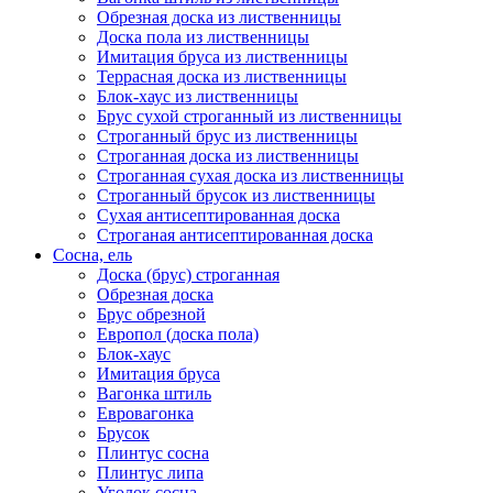
Обрезная доска из лиственницы
Доска пола из лиственницы
Имитация бруса из лиственницы
Террасная доска из лиственницы
Блок-хаус из лиственницы
Брус сухой строганный из лиственницы
Строганный брус из лиственницы
Строганная доска из лиственницы
Строганная сухая доска из лиственницы
Строганный брусок из лиственницы
Сухая антисептированная доска
Строганая антисептированная доска
Сосна, ель
Доска (брус) строганная
Обрезная доска
Брус обрезной
Европол (доска пола)
Блок-хаус
Имитация бруса
Вагонка штиль
Евровагонка
Брусок
Плинтус сосна
Плинтус липа
Уголок сосна