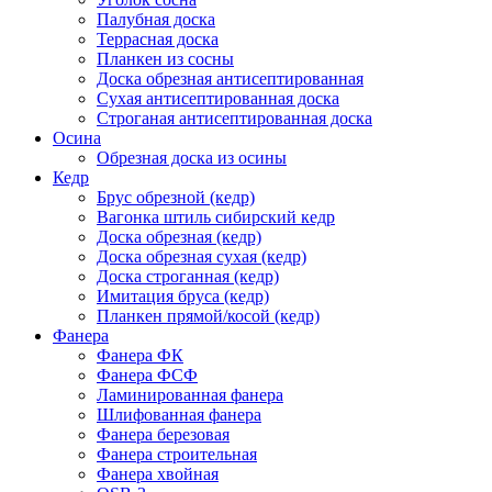
Палубная доска
Террасная доска
Планкен из сосны
Доска обрезная антисептированная
Сухая антисептированная доска
Строганая антисептированная доска
Осина
Обрезная доска из осины
Кедр
Брус обрезной (кедр)
Вагонка штиль сибирский кедр
Доска обрезная (кедр)
Доска обрезная сухая (кедр)
Доска строганная (кедр)
Имитация бруса (кедр)
Планкен прямой/косой (кедр)
Фанера
Фанера ФК
Фанера ФСФ
Ламинированная фанера
Шлифованная фанера
Фанера березовая
Фанера строительная
Фанера хвойная