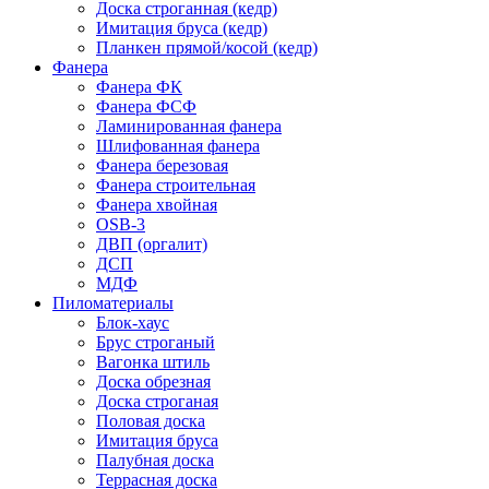
Доска строганная (кедр)
Имитация бруса (кедр)
Планкен прямой/косой (кедр)
Фанера
Фанера ФК
Фанера ФСФ
Ламинированная фанера
Шлифованная фанера
Фанера березовая
Фанера строительная
Фанера хвойная
OSB-3
ДВП (оргалит)
ДСП
МДФ
Пиломатериалы
Блок-хаус
Брус строганый
Вагонка штиль
Доска обрезная
Доска строганая
Половая доска
Имитация бруса
Палубная доска
Террасная доска