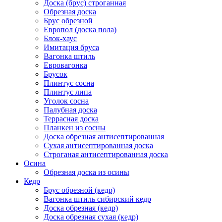
Доска (брус) строганная
Обрезная доска
Брус обрезной
Европол (доска пола)
Блок-хаус
Имитация бруса
Вагонка штиль
Евровагонка
Брусок
Плинтус сосна
Плинтус липа
Уголок сосна
Палубная доска
Террасная доска
Планкен из сосны
Доска обрезная антисептированная
Сухая антисептированная доска
Строганая антисептированная доска
Осина
Обрезная доска из осины
Кедр
Брус обрезной (кедр)
Вагонка штиль сибирский кедр
Доска обрезная (кедр)
Доска обрезная сухая (кедр)