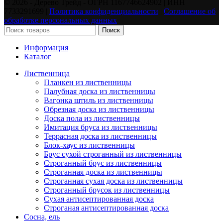
©️ 2026 - Дерево Трейд - ОГРН 1167746624902 | ИНН
7733291699 |
Политика конфиденциальности
|
Соглашение об
обработке персональных данных
Поиск
Информация
Каталог
Лиственница
Планкен из лиственницы
Палубная доска из лиственницы
Вагонка штиль из лиственницы
Обрезная доска из лиственницы
Доска пола из лиственницы
Имитация бруса из лиственницы
Террасная доска из лиственницы
Блок-хаус из лиственницы
Брус сухой строганный из лиственницы
Строганный брус из лиственницы
Строганная доска из лиственницы
Строганная сухая доска из лиственницы
Строганный брусок из лиственницы
Сухая антисептированная доска
Строганая антисептированная доска
Сосна, ель