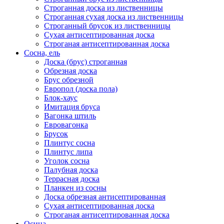
Строганная доска из лиственницы
Строганная сухая доска из лиственницы
Строганный брусок из лиственницы
Сухая антисептированная доска
Строганая антисептированная доска
Сосна, ель
Доска (брус) строганная
Обрезная доска
Брус обрезной
Европол (доска пола)
Блок-хаус
Имитация бруса
Вагонка штиль
Евровагонка
Брусок
Плинтус сосна
Плинтус липа
Уголок сосна
Палубная доска
Террасная доска
Планкен из сосны
Доска обрезная антисептированная
Сухая антисептированная доска
Строганая антисептированная доска
Осина