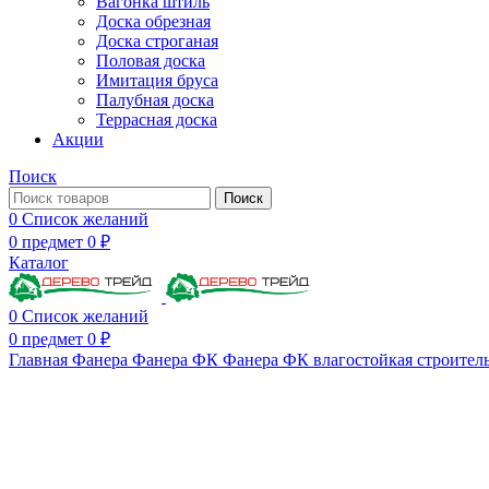
Вагонка штиль
Доска обрезная
Доска строганая
Половая доска
Имитация бруса
Палубная доска
Террасная доска
Акции
Поиск
Поиск
0
Список желаний
0
предмет
0
₽
Каталог
0
Список желаний
0
предмет
0
₽
Главная
Фанера
Фанера ФК
Фанера ФК влагостойкая строитель