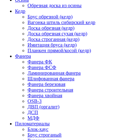
Обрезная доска из осины
Кедр
Брус обрезной (кедр)
Вагонка штиль сибирский кедр
Доска обрезная (кедр)
Доска обрезная сухая (кедр)
Доска строганная (кедр)
Имитация бруса (кедр)
Планкен прямой/косой (кедр)
Фанера
Фанера ФК
Фанера ФСФ
Ламинированная фанера
Шлифованная фанера
Фанера березовая
Фанера строительная
Фанера хвойная
OSB-3
ДВП (оргалит)
ДСП
МДФ
Пиломатериалы
Блок-хаус
Брус строганый