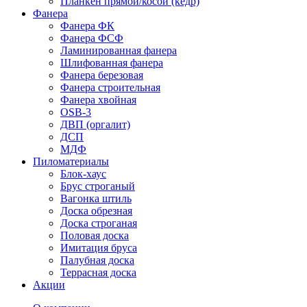
Планкен прямой/косой (кедр)
Фанера
Фанера ФК
Фанера ФСФ
Ламинированная фанера
Шлифованная фанера
Фанера березовая
Фанера строительная
Фанера хвойная
OSB-3
ДВП (оргалит)
ДСП
МДФ
Пиломатериалы
Блок-хаус
Брус строганый
Вагонка штиль
Доска обрезная
Доска строганая
Половая доска
Имитация бруса
Палубная доска
Террасная доска
Акции