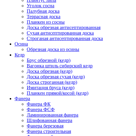
Плинтус липа
Уголок сосна
Палубная доска
Террасная доска
Планкен из сосны
Доска обрезная антисептированная
Сухая антисептированная доска
Строганая антисептированная доска
Осина
Обрезная доска из осины
Кедр
Брус обрезной (кедр)
Вагонка штиль сибирский кедр
Доска обрезная (кедр)
Доска обрезная сухая (кедр)
Доска строганная (кедр)
Имитация бруса (кедр)
Планкен прямой/косой (кедр)
Фанера
Фанера ФК
Фанера ФСФ
Ламинированная фанера
Шлифованная фанера
Фанера березовая
Фанера строительная