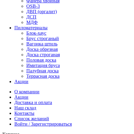
Фанера хвойная
OSB-3
ДВП (оргалит)
ДСП
МДФ
Пиломатериалы
Блок-хаус
Брус строганый
Вагонка штиль
Доска обрезная
Доска строганая
Половая доска
Имитация бруса
Палубная доска
Террасная доска
Акции
О компании
Акции
Доставка и оплата
Наш склад
Контакты
Список желаний
Войти / Зарегистрироваться