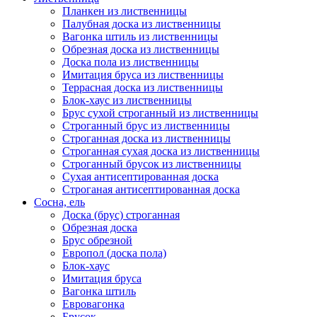
Планкен из лиственницы
Палубная доска из лиственницы
Вагонка штиль из лиственницы
Обрезная доска из лиственницы
Доска пола из лиственницы
Имитация бруса из лиственницы
Террасная доска из лиственницы
Блок-хаус из лиственницы
Брус сухой строганный из лиственницы
Строганный брус из лиственницы
Строганная доска из лиственницы
Строганная сухая доска из лиственницы
Строганный брусок из лиственницы
Сухая антисептированная доска
Строганая антисептированная доска
Сосна, ель
Доска (брус) строганная
Обрезная доска
Брус обрезной
Европол (доска пола)
Блок-хаус
Имитация бруса
Вагонка штиль
Евровагонка
Брусок