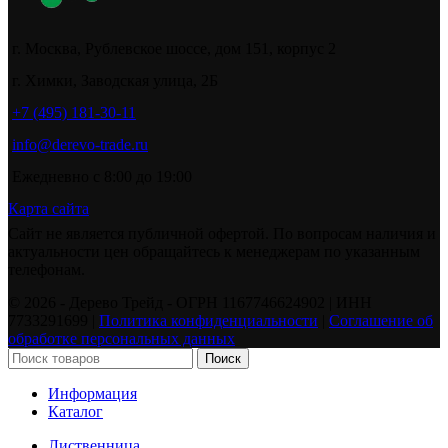
г. Москва, Рублевское шоссе, дом 151, корпус 2
г. Химки, Заводская улица, 2Б
+7 (495) 181-30-11
info@derevo-trade.ru
Ежедневно с 8:00 до 19:00
Карта сайта
Сайт не является публичной офертой. По вопросам наличия и
актуальности цен обращайтесь к менеджерам по указанным
телефонам.
©️ 2026 - Дерево Трейд - ОГРН 1167746624902 | ИНН
7733291699 |
Политика конфиденциальности
|
Соглашение об
обработке персональных данных
Поиск
Информация
Каталог
Лиственница