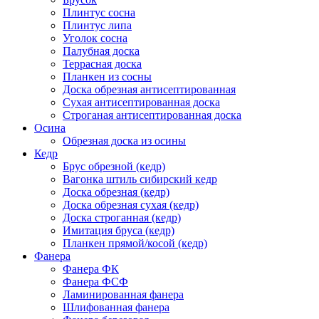
Плинтус сосна
Плинтус липа
Уголок сосна
Палубная доска
Террасная доска
Планкен из сосны
Доска обрезная антисептированная
Сухая антисептированная доска
Строганая антисептированная доска
Осина
Обрезная доска из осины
Кедр
Брус обрезной (кедр)
Вагонка штиль сибирский кедр
Доска обрезная (кедр)
Доска обрезная сухая (кедр)
Доска строганная (кедр)
Имитация бруса (кедр)
Планкен прямой/косой (кедр)
Фанера
Фанера ФК
Фанера ФСФ
Ламинированная фанера
Шлифованная фанера