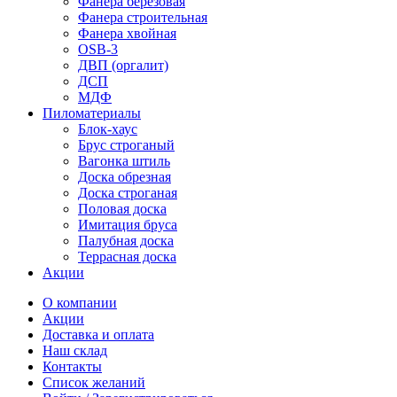
Фанера березовая
Фанера строительная
Фанера хвойная
OSB-3
ДВП (оргалит)
ДСП
МДФ
Пиломатериалы
Блок-хаус
Брус строганый
Вагонка штиль
Доска обрезная
Доска строганая
Половая доска
Имитация бруса
Палубная доска
Террасная доска
Акции
О компании
Акции
Доставка и оплата
Наш склад
Контакты
Список желаний