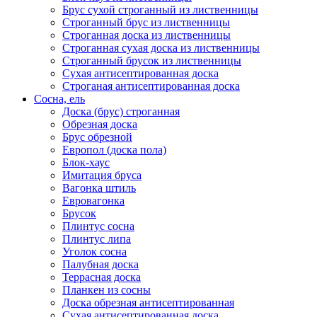
Брус сухой строганный из лиственницы
Строганный брус из лиственницы
Строганная доска из лиственницы
Строганная сухая доска из лиственницы
Строганный брусок из лиственницы
Сухая антисептированная доска
Строганая антисептированная доска
Сосна, ель
Доска (брус) строганная
Обрезная доска
Брус обрезной
Европол (доска пола)
Блок-хаус
Имитация бруса
Вагонка штиль
Евровагонка
Брусок
Плинтус сосна
Плинтус липа
Уголок сосна
Палубная доска
Террасная доска
Планкен из сосны
Доска обрезная антисептированная
Сухая антисептированная доска