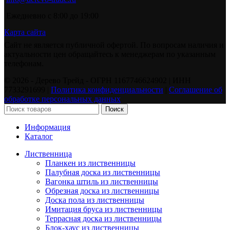
Ежедневно с 8:00 до 19:00
Карта сайта
Сайт не является публичной офертой. По вопросам наличия и
актуальности цен обращайтесь к менеджерам по указанным
телефонам.
©️ 2026 - Дерево Трейд - ОГРН 1167746624902 | ИНН
7733291699 |
Политика конфиденциальности
|
Соглашение об
обработке персональных данных
Поиск
Информация
Каталог
Лиственница
Планкен из лиственницы
Палубная доска из лиственницы
Вагонка штиль из лиственницы
Обрезная доска из лиственницы
Доска пола из лиственницы
Имитация бруса из лиственницы
Террасная доска из лиственницы
Блок-хаус из лиственницы