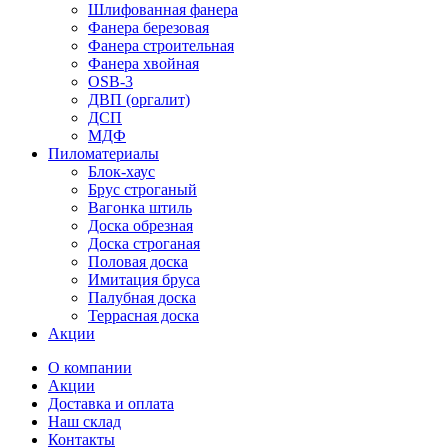
Шлифованная фанера
Фанера березовая
Фанера строительная
Фанера хвойная
OSB-3
ДВП (оргалит)
ДСП
МДФ
Пиломатериалы
Блок-хаус
Брус строганый
Вагонка штиль
Доска обрезная
Доска строганая
Половая доска
Имитация бруса
Палубная доска
Террасная доска
Акции
О компании
Акции
Доставка и оплата
Наш склад
Контакты