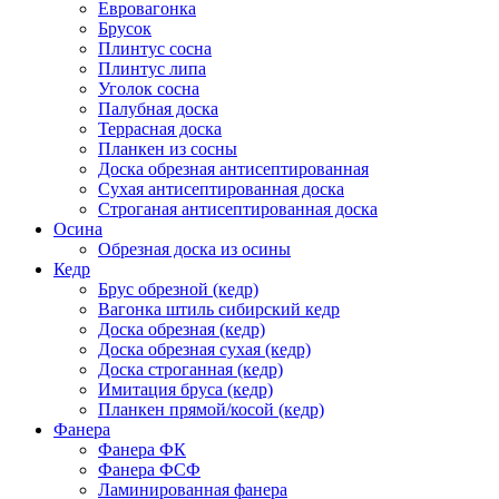
Евровагонка
Брусок
Плинтус сосна
Плинтус липа
Уголок сосна
Палубная доска
Террасная доска
Планкен из сосны
Доска обрезная антисептированная
Сухая антисептированная доска
Строганая антисептированная доска
Осина
Обрезная доска из осины
Кедр
Брус обрезной (кедр)
Вагонка штиль сибирский кедр
Доска обрезная (кедр)
Доска обрезная сухая (кедр)
Доска строганная (кедр)
Имитация бруса (кедр)
Планкен прямой/косой (кедр)
Фанера
Фанера ФК
Фанера ФСФ
Ламинированная фанера