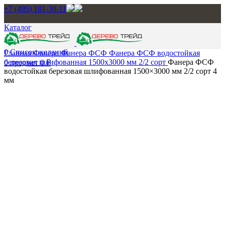
+7 (495) 181-30-11
Каталог
0
Список желаний
Главная
Фанера
Фанера ФСФ
Фанера ФСФ водостойкая
березовая шлифованная 1500х3000 мм 2/2 сорт
Фанера ФСФ
0
предмет
0
₽
водостойкая березовая шлифованная 1500×3000 мм 2/2 сорт 4
мм
Нажмите, чтобы увеличить изображение