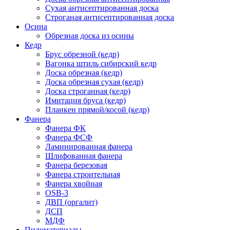
Сухая антисептированная доска
Строганая антисептированная доска
Осина
Обрезная доска из осины
Кедр
Брус обрезной (кедр)
Вагонка штиль сибирский кедр
Доска обрезная (кедр)
Доска обрезная сухая (кедр)
Доска строганная (кедр)
Имитация бруса (кедр)
Планкен прямой/косой (кедр)
Фанера
Фанера ФК
Фанера ФСФ
Ламинированная фанера
Шлифованная фанера
Фанера березовая
Фанера строительная
Фанера хвойная
OSB-3
ДВП (оргалит)
ДСП
МДФ
Пиломатериалы