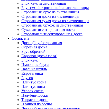
Блок-хаус из лиственницы
Брус сухой строганный из лиственницы
Строганный брус из лиственницы
Строганная доска из лиственницы
Строганная сухая доска из лиственницы
Строганный брусок из лиственницы
Сухая антисептированная доска
Строганая антисептированная доска
Сосна, ель
Доска (брус) строганная
Обрезная доска
Брус обрезной
Европол (доска пола)
Блок-хаус
Имитация бруса
Вагонка штиль
Евровагонка
Брусок
Плинтус сосна
Плинтус липа
Уголок сосна
Палубная доска
Террасная доска
Планкен из сосны
Доска обрезная антисептированная