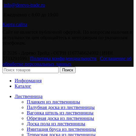
info@derevo-trade.ru
Ежедневно с 8:00 до 19:00
Карта сайта
Сайт не является публичной офертой. По вопросам наличия и
актуальности цен обращайтесь к менеджерам по указанным
телефонам.
©️ 2026 - Дерево Трейд - ОГРН 1167746624902 | ИНН
7733291699 |
Политика конфиденциальности
|
Соглашение об
обработке персональных данных
Поиск
Информация
Каталог
Лиственница
Планкен из лиственницы
Палубная доска из лиственницы
Вагонка штиль из лиственницы
Обрезная доска из лиственницы
Доска пола из лиственницы
Имитация бруса из лиственницы
Террасная доска из лиственницы