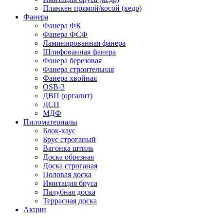
Планкен прямой/косой (кедр)
Фанера
Фанера ФК
Фанера ФСФ
Ламинированная фанера
Шлифованная фанера
Фанера березовая
Фанера строительная
Фанера хвойная
OSB-3
ДВП (оргалит)
ДСП
МДФ
Пиломатериалы
Блок-хаус
Брус строганый
Вагонка штиль
Доска обрезная
Доска строганая
Половая доска
Имитация бруса
Палубная доска
Террасная доска
Акции