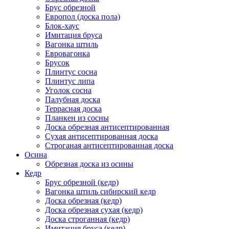
Брус обрезной
Европол (доска пола)
Блок-хаус
Имитация бруса
Вагонка штиль
Евровагонка
Брусок
Плинтус сосна
Плинтус липа
Уголок сосна
Палубная доска
Террасная доска
Планкен из сосны
Доска обрезная антисептированная
Сухая антисептированная доска
Строганая антисептированная доска
Осина
Обрезная доска из осины
Кедр
Брус обрезной (кедр)
Вагонка штиль сибирский кедр
Доска обрезная (кедр)
Доска обрезная сухая (кедр)
Доска строганная (кедр)
Имитация бруса (кедр)