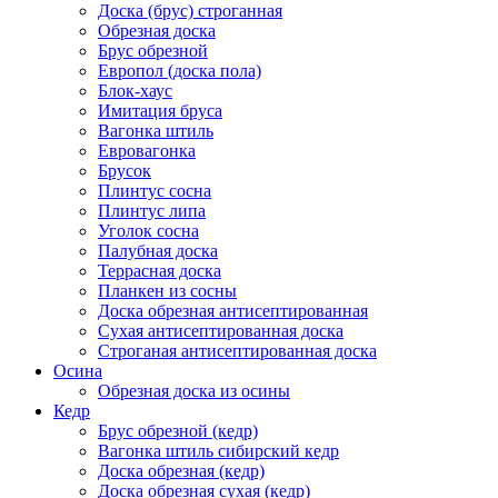
Доска (брус) строганная
Обрезная доска
Брус обрезной
Европол (доска пола)
Блок-хаус
Имитация бруса
Вагонка штиль
Евровагонка
Брусок
Плинтус сосна
Плинтус липа
Уголок сосна
Палубная доска
Террасная доска
Планкен из сосны
Доска обрезная антисептированная
Сухая антисептированная доска
Строганая антисептированная доска
Осина
Обрезная доска из осины
Кедр
Брус обрезной (кедр)
Вагонка штиль сибирский кедр
Доска обрезная (кедр)
Доска обрезная сухая (кедр)