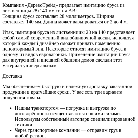
Компания
«ДеревоTрейд»
предлагает имитацию бруса из
лиственницы
28х140 мм сорта AB
:
Толщина
бруса
составляет 28 миллиметров.
Ширина
составляет 140 мм.
Длина
может варьироваться от
2 до 4 м
.
Итак,
имитация бруса
из лиственницы
28 на 140
представляет
собой самый современный вид обшивочной доски, используя
который каждый дизайнер сможет придать помещению
неповторимый вид. Некоторые относят имитацию бруса к
одному из видов евровагонки. Применение имитации бруса
для внутренней и внешней обшивки домов сделали этот
материал универсальным.
Доставка
Мы обеспечиваем быструю и надёжную доставку заказанной
продукции в кратчайшие сроки. У вас есть три варианта
получения товара:
Нашим транспортом — погрузка и выгрузка по
договорённости осуществляются нашими силами.
Используем собственный автопарк специализированной
техники.
Через транспортные компании — отправим груз в
любой регион.