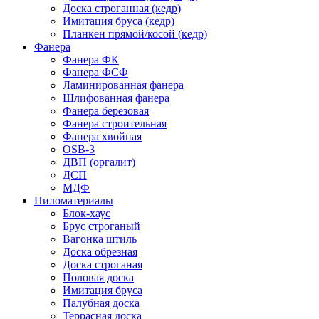
Доска строганная (кедр)
Имитация бруса (кедр)
Планкен прямой/косой (кедр)
Фанера
Фанера ФК
Фанера ФСФ
Ламинированная фанера
Шлифованная фанера
Фанера березовая
Фанера строительная
Фанера хвойная
OSB-3
ДВП (оргалит)
ДСП
МДФ
Пиломатериалы
Блок-хаус
Брус строганый
Вагонка штиль
Доска обрезная
Доска строганая
Половая доска
Имитация бруса
Палубная доска
Террасная доска