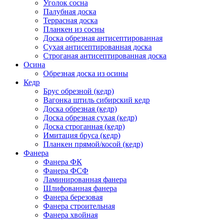
Уголок сосна
Палубная доска
Террасная доска
Планкен из сосны
Доска обрезная антисептированная
Сухая антисептированная доска
Строганая антисептированная доска
Осина
Обрезная доска из осины
Кедр
Брус обрезной (кедр)
Вагонка штиль сибирский кедр
Доска обрезная (кедр)
Доска обрезная сухая (кедр)
Доска строганная (кедр)
Имитация бруса (кедр)
Планкен прямой/косой (кедр)
Фанера
Фанера ФК
Фанера ФСФ
Ламинированная фанера
Шлифованная фанера
Фанера березовая
Фанера строительная
Фанера хвойная