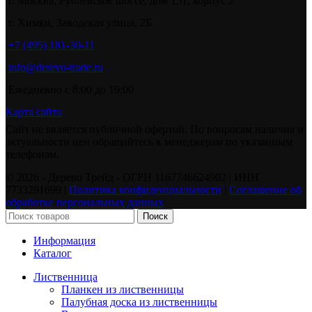
г. Москва, Рублевское шоссе, дом 151, корпус 2
г. Химки, Заводская улица, 2Б
+7 (495) 181-30-11
info@derevo-trade.ru
Ежедневно с 8:00 до 19:00
Карта сайта
Сайт не является публичной офертой. По вопросам наличия и
актуальности цен обращайтесь к менеджерам по указанным
телефонам.
©️ 2026 - Дерево Трейд - ОГРН 1167746624902 | ИНН
7733291699 |
Политика конфиденциальности
|
Соглашение об
обработке персональных данных
Поиск
Информация
Каталог
Лиственница
Планкен из лиственницы
Палубная доска из лиственницы