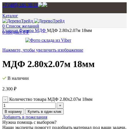
+7 (495) 181-30-11
Каталог
0
Список желаний
Главная
Фанера
МДФ
МДФ 2.80х2.07м 18мм
0
предмет
0
₽
Нажмите, чтобы увеличить изображение
МДФ 2.80х2.07м 18мм
В наличии
2.300
₽
Количество товара МДФ 2.80х2.07м 18мм
В корзину
Купить в один клик
Добавить в пожелания
Нужна помощь с выбором?
Наши эксперты помогут подобрать материал под ваши задачи,