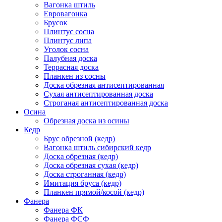
Вагонка штиль
Евровагонка
Брусок
Плинтус сосна
Плинтус липа
Уголок сосна
Палубная доска
Террасная доска
Планкен из сосны
Доска обрезная антисептированная
Сухая антисептированная доска
Строганая антисептированная доска
Осина
Обрезная доска из осины
Кедр
Брус обрезной (кедр)
Вагонка штиль сибирский кедр
Доска обрезная (кедр)
Доска обрезная сухая (кедр)
Доска строганная (кедр)
Имитация бруса (кедр)
Планкен прямой/косой (кедр)
Фанера
Фанера ФК
Фанера ФСФ