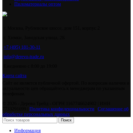
Пиломатериалы оптом
г. Москва, Рублевское шоссе, дом 151, корпус 2
г. Химки, Заводская улица, 2Б
+7 (495) 181-30-11
info@derevo-trade.ru
Ежедневно с 8:00 до 19:00
Карта сайта
Сайт не является публичной офертой. По вопросам наличия и
актуальности цен обращайтесь к менеджерам по указанным
телефонам.
©️ 2026 - Дерево Трейд - ОГРН 1167746624902 | ИНН
7733291699 |
Политика конфиденциальности
|
Соглашение об
обработке персональных данных
Поиск
Информация