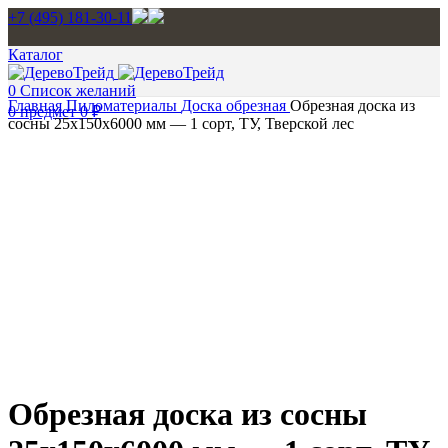
+7 (495) 181-30-11
Каталог
0
Список желаний
Главная
Пиломатериалы
Доска обрезная
Обрезная доска из
0
предмет
0
₽
сосны 25x150x6000 мм — 1 сорт, ТУ, Тверской лес
Нажмите, чтобы увеличить изображение
Обрезная доска из сосны