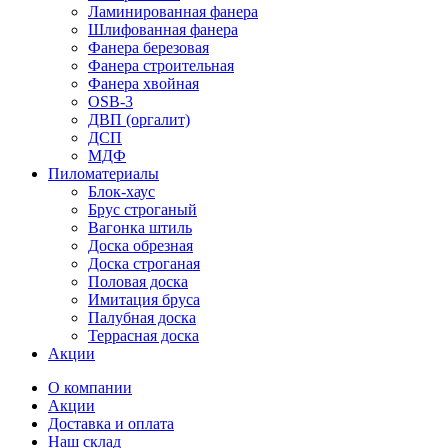
Ламинированная фанера
Шлифованная фанера
Фанера березовая
Фанера строительная
Фанера хвойная
OSB-3
ДВП (оргалит)
ДСП
МДФ
Пиломатериалы
Блок-хаус
Брус строганый
Вагонка штиль
Доска обрезная
Доска строганая
Половая доска
Имитация бруса
Палубная доска
Террасная доска
Акции
О компании
Акции
Доставка и оплата
Наш склад