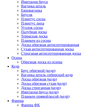
Имитация бруса
Вагонка штиль
Евровагонка
Брусок
Плинтус сосна
Плинтус липа
Уголок сосна
Палубная доска
Террасная доска
Планкен из сосны
Доска обрезная антисептированная
Сухая антисептированная доска
Строганая антисептированная доска
Осина
Обрезная доска из осины
Кедр
Брус обрезной (кедр)
Вагонка штиль сибирский кедр
Доска обрезная (кедр)
Доска обрезная сухая (кедр)
Доска строганная (кедр)
Имитация бруса (кедр)
Планкен прямой/косой (кедр)
Фанера
Фанера ФК