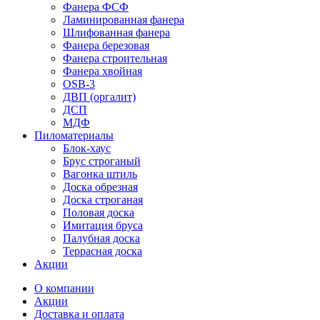
Фанера ФСФ
Ламинированная фанера
Шлифованная фанера
Фанера березовая
Фанера строительная
Фанера хвойная
OSB-3
ДВП (оргалит)
ДСП
МДФ
Пиломатериалы
Блок-хаус
Брус строганый
Вагонка штиль
Доска обрезная
Доска строганая
Половая доска
Имитация бруса
Палубная доска
Террасная доска
Акции
О компании
Акции
Доставка и оплата