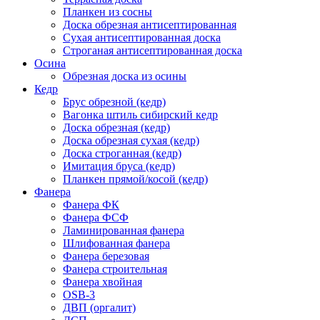
Планкен из сосны
Доска обрезная антисептированная
Сухая антисептированная доска
Строганая антисептированная доска
Осина
Обрезная доска из осины
Кедр
Брус обрезной (кедр)
Вагонка штиль сибирский кедр
Доска обрезная (кедр)
Доска обрезная сухая (кедр)
Доска строганная (кедр)
Имитация бруса (кедр)
Планкен прямой/косой (кедр)
Фанера
Фанера ФК
Фанера ФСФ
Ламинированная фанера
Шлифованная фанера
Фанера березовая
Фанера строительная
Фанера хвойная
OSB-3
ДВП (оргалит)