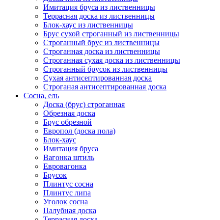
Имитация бруса из лиственницы
Террасная доска из лиственницы
Блок-хаус из лиственницы
Брус сухой строганный из лиственницы
Строганный брус из лиственницы
Строганная доска из лиственницы
Строганная сухая доска из лиственницы
Строганный брусок из лиственницы
Сухая антисептированная доска
Строганая антисептированная доска
Сосна, ель
Доска (брус) строганная
Обрезная доска
Брус обрезной
Европол (доска пола)
Блок-хаус
Имитация бруса
Вагонка штиль
Евровагонка
Брусок
Плинтус сосна
Плинтус липа
Уголок сосна
Палубная доска
Террасная доска