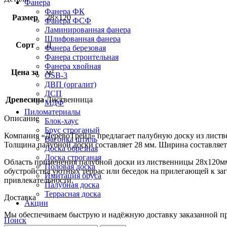
Фанера
Фанера ФК
Размер
28×120
Фанера ФСФ
Ламинированная фанера
Шлифованная фанера
Сорт
Д
Фанера березовая
Фанера строительная
Фанера хвойная
Цена за
м²
OSB-3
ДВП (оргалит)
ДСП
Древесина
Лиственница
МДФ
Пиломатериалы
Описание
Блок-хаус
Брус строганый
Компания
«ДеревоTрейд»
предлагает палубную доску из лист
Вагонка штиль
Толщина
палубной доски составляет
28 мм
.
Ширина
составляе
Доска обрезная
Доска строганая
Область применения
палубной доски из лиственницы
28х120
Половая доска
обустройства уютных террас или беседок на прилегающей к за
Имитация бруса
привлекательности.
Палубная доска
Террасная доска
Доставка
Акции
Мы обеспечиваем быструю и надёжную доставку заказанной про
Поиск