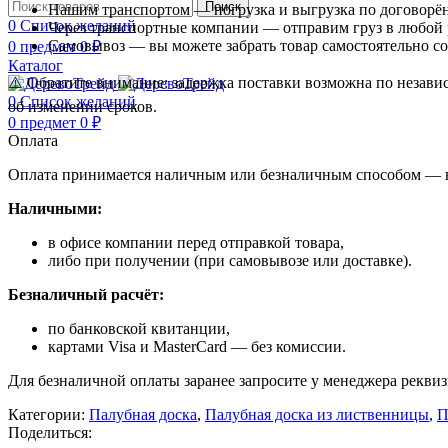
Поиск
Нашим транспортом — погрузка и выгрузка по договорё
0
Список желаний
Через транспортные компании — отправим груз в любой 
Самовывоз — вы можете забрать товар самостоятельно со
0
предмет
0
₽
Каталог
⚠️ Обратите внимание: задержка поставки возможна по независ
0
Список желаний
об изменении сроков.
0
предмет
0
₽
Оплата
Оплата принимается наличным или безналичным способом — в 
Наличными:
в офисе компании перед отправкой товара,
либо при получении (при самовывозе или доставке).
Безналичный расчёт:
по банковской квитанции,
картами Visa и MasterCard — без комиссии.
Для безналичной оплаты заранее запросите у менеджера рекви
Категории:
Палубная доска
,
Палубная доска из лиственницы
,
П
Поделиться: