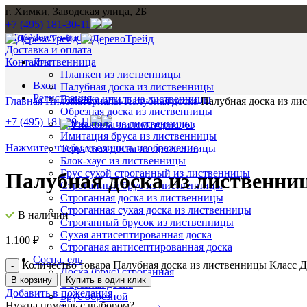
г. Химки, Заводская улица, 2Б
+7 (495) 181-30-11
info@derevo-trade.ru
Доставка и оплата
Контакты
Лиственница
Планкен из лиственницы
Вход
Палубная доска из лиственницы
Регистрация
Вагонка штиль из лиственницы
Главная
Пиломатериалы
Палубная доска
Палубная доска из ли
Обрезная доска из лиственницы
+7 (495) 181-30-11
Доска пола из лиственницы
Имитация бруса из лиственницы
Нажмите, чтобы увеличить изображение
Террасная доска из лиственницы
Блок-хаус из лиственницы
Брус сухой строганный из лиственницы
Палубная доска из лиственниц
Строганный брус из лиственницы
Строганная доска из лиственницы
Строганная сухая доска из лиственницы
В наличии
Строганный брусок из лиственницы
Сухая антисептированная доска
1.100
₽
Строганая антисептированная доска
Сосна, ель
Количество товара Палубная доска из лиственницы Класс Д
Доска (брус) строганная
В корзину
Купить в один клик
Обрезная доска
Добавить в пожелания
Брус обрезной
Нужна помощь с выбором?