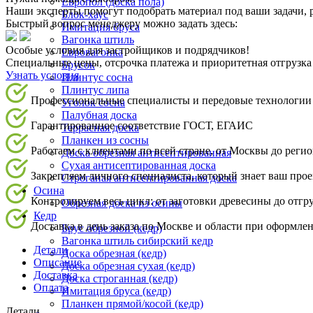
Европол (доска пола)
Наши эксперты помогут подобрать материал под ваши задачи, р
Блок-хаус
Быстрый вопрос менеджеру можно задать здесь:
Имитация бруса
Вагонка штиль
Особые условия для застройщиков и подрядчиков!
Евровагонка
Специальные цены, отсрочка платежа и приоритетная отгрузка
Брусок
Узнать условия
Плинтус сосна
Плинтус липа
Профессиональные специалисты и передовые технологии
Уголок сосна
Палубная доска
Гарантированное соответствие ГОСТ, ЕГАИС
Террасная доска
Планкен из сосны
Работаем с клиентами по всей стране, от Москвы до реги
Доска обрезная антисептированная
Сухая антисептированная доска
Закрепляем личного специалиста, который знает ваш про
Строганая антисептированная доска
Осина
Контролируем весь цикл: от заготовки древесины до отгр
Обрезная доска из осины
Кедр
Доставка в день заказа по Москве и области при оформлен
Брус обрезной (кедр)
Вагонка штиль сибирский кедр
Детали
Доска обрезная (кедр)
Описание
Доска обрезная сухая (кедр)
Доставка
Доска строганная (кедр)
Оплата
Имитация бруса (кедр)
Планкен прямой/косой (кедр)
Детали