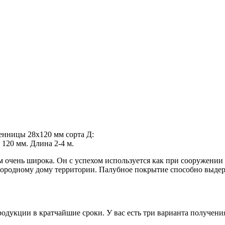
венницы
28х120 мм
сорта
Д
:
т
120 мм
.
Длина
2-4
м
.
мм
очень широка. Он с успехом используется как при сооружении 
городному дому территории. Палубное покрытие способно выдер
дукции в кратчайшие сроки. У вас есть три варианта получения