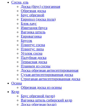
Сосна, ель
Доска (брус) строганная
Обрезная доска
Брус обрезной
Европол (доска пола)
Блок-хаус
Имитация бруса
Вагонка штиль
Евровагонка
Брусок
Плинтус сосна
Плинтус липа
Уголок сосна
Палубная доска
Террасная доска
Планкен из сосны
Доска обрезная антисептированная
Сухая антисептированная доска
Строганая антисептированная доска
Осина
Обрезная доска из осины
Кедр
Брус обрезной (кедр)
Вагонка штиль сибирский кедр
Доска обрезная (кедр)