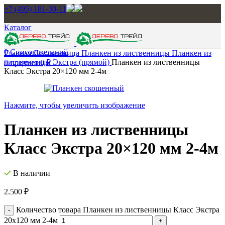
+7 (495) 181-30-11
Каталог
0
Список желаний
Главная
Лиственница
Планкен из лиственницы
Планкен из
лиственницы Экстра (прямой)
Планкен из лиственницы
0
предмет
0
₽
Класс Экстра 20×120 мм 2-4м
Нажмите, чтобы увеличить изображение
Планкен из лиственницы
Класс Экстра 20×120 мм 2-4м
В наличии
2.500
₽
Количество товара Планкен из лиственницы Класс Экстра
20x120 мм 2-4м