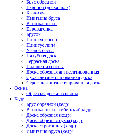
Брус обрезной
Европол (доска пола)
Блок-хаус
Имитация бруса
Вагонка штиль
Евровагонка
Брусок
Плинтус сосна
Плинтус липа
Уголок сосна
Палубная доска
Террасная доска
Планкен из сосны
Доска обрезная антисептированная
Сухая антисептированная доска
Строганая антисептированная доска
Осина
Обрезная доска из осины
Кедр
Брус обрезной (кедр)
Вагонка штиль сибирский кедр
Доска обрезная (кедр)
Доска обрезная сухая (кедр)
Доска строганная (кедр)
Имитация бруса (кедр)