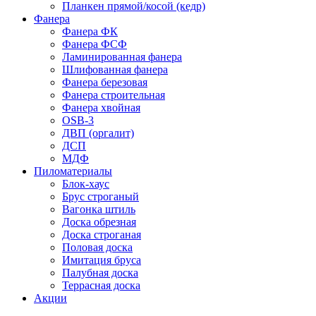
Планкен прямой/косой (кедр)
Фанера
Фанера ФК
Фанера ФСФ
Ламинированная фанера
Шлифованная фанера
Фанера березовая
Фанера строительная
Фанера хвойная
OSB-3
ДВП (оргалит)
ДСП
МДФ
Пиломатериалы
Блок-хаус
Брус строганый
Вагонка штиль
Доска обрезная
Доска строганая
Половая доска
Имитация бруса
Палубная доска
Террасная доска
Акции