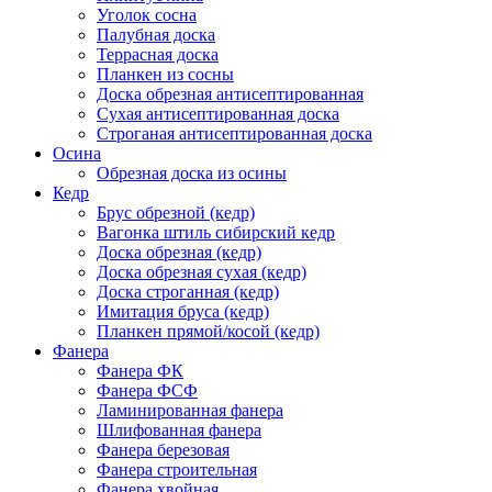
Уголок сосна
Палубная доска
Террасная доска
Планкен из сосны
Доска обрезная антисептированная
Сухая антисептированная доска
Строганая антисептированная доска
Осина
Обрезная доска из осины
Кедр
Брус обрезной (кедр)
Вагонка штиль сибирский кедр
Доска обрезная (кедр)
Доска обрезная сухая (кедр)
Доска строганная (кедр)
Имитация бруса (кедр)
Планкен прямой/косой (кедр)
Фанера
Фанера ФК
Фанера ФСФ
Ламинированная фанера
Шлифованная фанера
Фанера березовая
Фанера строительная
Фанера хвойная