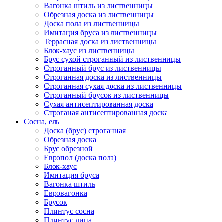
Вагонка штиль из лиственницы
Обрезная доска из лиственницы
Доска пола из лиственницы
Имитация бруса из лиственницы
Террасная доска из лиственницы
Блок-хаус из лиственницы
Брус сухой строганный из лиственницы
Строганный брус из лиственницы
Строганная доска из лиственницы
Строганная сухая доска из лиственницы
Строганный брусок из лиственницы
Сухая антисептированная доска
Строганая антисептированная доска
Сосна, ель
Доска (брус) строганная
Обрезная доска
Брус обрезной
Европол (доска пола)
Блок-хаус
Имитация бруса
Вагонка штиль
Евровагонка
Брусок
Плинтус сосна
Плинтус липа