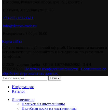
г. Москва, Рублевское шоссе, дом 151, корпус 2
г. Химки, Заводская улица, 2Б
+7 (495) 181-30-11
info@derevo-trade.ru
Ежедневно с 8:00 до 19:00
Карта сайта
Сайт не является публичной офертой. По вопросам наличия и
актуальности цен обращайтесь к менеджерам по указанным
телефонам.
©️ 2026 - Дерево Трейд - ОГРН 1167746624902 | ИНН
7733291699 |
Политика конфиденциальности
|
Соглашение об
обработке персональных данных
Поиск
Информация
Каталог
Лиственница
Планкен из лиственницы
Палубная доска из лиственницы