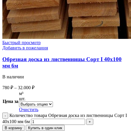
Быстрый просмотр
Добавить в пожелания
Обрезная доска из лиственницы Сорт I 40х100
мм 6м
В наличии
780
₽
–
32.000
₽
м³
шт.
Цена за
Очистить
Количество товара Обрезная доска из лиственницы Сорт I
40х100 мм 6м
В корзину
Купить в один клик