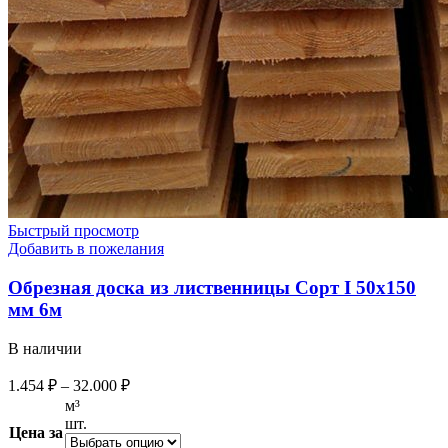
Быстрый просмотр
Добавить в пожелания
Обрезная доска из лиственницы Сорт I 50х150
мм 6м
В наличии
1.454
₽
–
32.000
₽
м³
шт.
Цена за