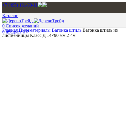
+7 (495) 181-30-11
Каталог
0
Список желаний
Главная
Пиломатериалы
Вагонка штиль
Вагонка штиль из
0
предмет
0
₽
лиственницы Класс Д 14×90 мм 2-4м