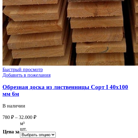
Быстрый просмотр
Добавить в пожелания
Обрезная доска из лиственницы Сорт I 40х100
мм 6м
В наличии
780
₽
–
32.000
₽
м³
шт.
Цена за