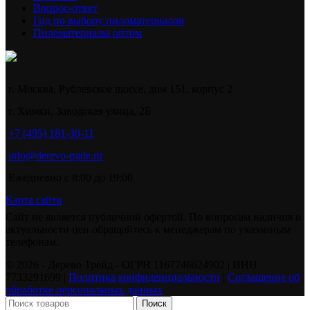
Вопрос-ответ
Гид по выбору пиломатериалов
Пиломатериалы оптом
г. Москва, Рублевское шоссе, дом 151, корпус 2
г. Химки, Заводская улица, 2Б
+7 (495) 181-30-11
info@derevo-trade.ru
Ежедневно с 8:00 до 19:00
Карта сайта
Сайт не является публичной офертой. По вопросам наличия и
актуальности цен обращайтесь к менеджерам по указанным
телефонам.
©️ 2026 - Дерево Трейд - ОГРН 1167746624902 | ИНН
7733291699 |
Политика конфиденциальности
|
Соглашение об
обработке персональных данных
Поиск