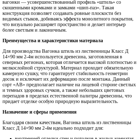
вагонки — усовершенствованный профиль «штиль» со
скошенными кромками и замками «шип-паз». Такая
конструкция позволяет создавать ровные плоскости без
видимых стыков, добиваясь эффекта монолитного покрытия,
что визуально расширяет пространство и делает интерьер
более светлым и лаконичным.
Преимущества и характеристики материала
Для производства Вагонка штиль из лиственницы Класс Д
14×90 мм 2-4м используется древесина, заготовленная в
северных регионах, которая отличается высокой плотностью и
мелкослойной структурой. Материал проходит обязательную
камерную сушку, что гарантирует стабильность геометрии
досок и исключает их деформацию после монтажа. Данный
сорт «АВ» предполагает наличие на лицевой стороне светлых
и темных здоровых сучков, а также небольших цветовых
перепадов в пределах естественной палитры древесины, что
придает отделке особую природную выразительность.
Назначение и сферы применения
Благодаря своим качествам, Вагонка штиль из лиственницы
Класс Д 14×90 мм 2-4м идеально подходит для:
внутренней отделки стен и потолков в жилых комнатах,