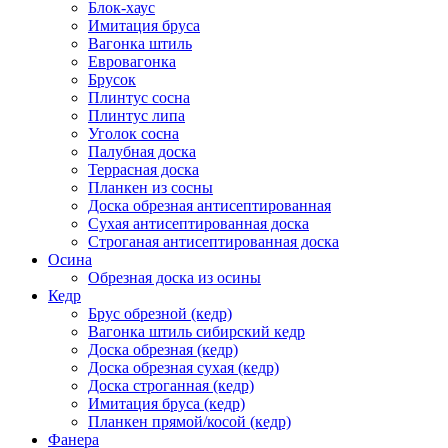
Блок-хаус
Имитация бруса
Вагонка штиль
Евровагонка
Брусок
Плинтус сосна
Плинтус липа
Уголок сосна
Палубная доска
Террасная доска
Планкен из сосны
Доска обрезная антисептированная
Сухая антисептированная доска
Строганая антисептированная доска
Осина
Обрезная доска из осины
Кедр
Брус обрезной (кедр)
Вагонка штиль сибирский кедр
Доска обрезная (кедр)
Доска обрезная сухая (кедр)
Доска строганная (кедр)
Имитация бруса (кедр)
Планкен прямой/косой (кедр)
Фанера