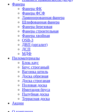
Фанера
Фанера ФК
Фанера ФСФ
Ламинированная фанера
Шлифованная фанера
Фанера березовая
Фанера строительная
Фанера хвойная
OSB-3
ДВП (оргалит)
ДСП
МДФ
Пиломатериалы
Блок-хаус
Брус строганый
Вагонка штиль
Доска обрезная
Доска строганая
Половая доска
Имитация бруса
Палубная доска
Террасная доска
Акции
О компании