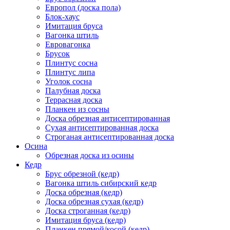
Европол (доска пола)
Блок-хаус
Имитация бруса
Вагонка штиль
Евровагонка
Брусок
Плинтус сосна
Плинтус липа
Уголок сосна
Палубная доска
Террасная доска
Планкен из сосны
Доска обрезная антисептированная
Сухая антисептированная доска
Строганая антисептированная доска
Осина
Обрезная доска из осины
Кедр
Брус обрезной (кедр)
Вагонка штиль сибирский кедр
Доска обрезная (кедр)
Доска обрезная сухая (кедр)
Доска строганная (кедр)
Имитация бруса (кедр)
Планкен прямой/косой (кедр)