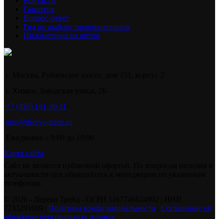
Контакты
Гарантия
Вопрос-ответ
Гид по выбору пиломатериалов
Пиломатериалы оптом
г. Москва, Рублевское шоссе, дом 151, корпус 2
г. Химки, Заводская улица, 2Б
+7 (495) 181-30-11
info@derevo-trade.ru
Ежедневно с 8:00 до 19:00
Карта сайта
Сайт не является публичной офертой. По вопросам наличия и
актуальности цен обращайтесь к менеджерам по указанным
телефонам.
©️ 2026 - Дерево Трейд - ОГРН 1167746624902 | ИНН
7733291699 |
Политика конфиденциальности
|
Соглашение об
обработке персональных данных