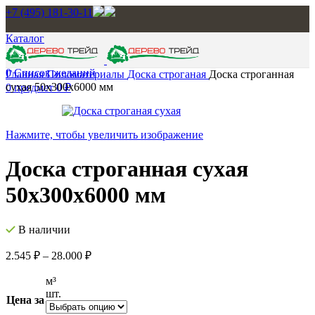
+7 (495) 181-30-11
Каталог
0
Список желаний
Главная
Пиломатериалы
Доска строганая
Доска строганная
сухая 50х300х6000 мм
0
предмет
0
₽
Нажмите, чтобы увеличить изображение
Доска строганная сухая
50х300х6000 мм
В наличии
2.545
₽
–
28.000
₽
м³
шт.
Цена за