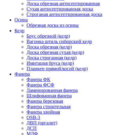
Доска обрезная антисептированная
Сухая антисептированная доска
Строганая антисептированная доска
Осина
Обрезная доска из осины
Кедр
Брус обрезной (кедр)
Вагонка штиль сибирский кедр
Доска обрезная (кедр)
Доска обрезная сухая (кедр)
Доска строганная (кедр)
Имитация бруса (кедр)
Планкен прямой/косой (кедр)
Фанера
Фанера ФК
Фанера ФСФ
Ламинированная фанера
Шлифованная фанера
Фанера березовая
Фанера строительная
Фанера хвойная
OSB-3
ДВП (оргалит)
ДСП
МДФ