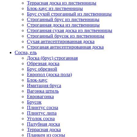
Террасная доска из лиственницы
Блок-хаус из лиственницы
Брус сухой строганный из лиственницы
Строганный брус из лиственницы
Строганная доска из лиственницы
Строганная сухая доска из лиственницы
Строганный брусок из лиственницы
Сухая антисептированная доска
Строганая антисептированная доска
Сосна, ель
Доска (брус) строганная
Обрезная доска
Брус обрезной
Европол (доска пола)
Блок-хаус
Имитация бруса
Вагонка штиль
Евровагонка
Брусок
Плинтус сосна
Плинтус липа
Уголок сосна
Палубная доска
Террасная доска
Планкен из сосны