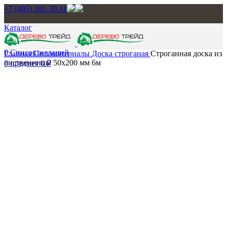
+7 (495) 181-30-11
Каталог
0
Список желаний
Главная
Пиломатериалы
Доска строганая
Строганная доска из
лиственницы 50х200 мм 6м
0
предмет
0
₽