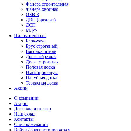
Фанера строительная
Фанера хвойная
OSB-3
ДВП (оргалит)
ДСП
МДФ
Пиломатериалы
Блок-хаус
Брус строганый
Вагонка штиль
Доска обрезная
Доска строганая
Половая доска
Имитация бруса
Палубная доска
Террасная доска
Акции
О компании
Акции
Доставка и оплата
Наш склад
Контакты
Список желаний
Войти / Зарегистрироваться