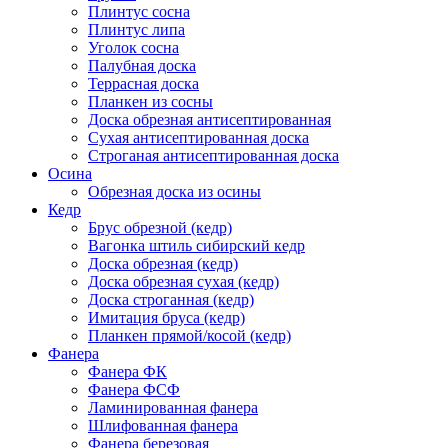
Плинтус сосна
Плинтус липа
Уголок сосна
Палубная доска
Террасная доска
Планкен из сосны
Доска обрезная антисептированная
Сухая антисептированная доска
Строганая антисептированная доска
Осина
Обрезная доска из осины
Кедр
Брус обрезной (кедр)
Вагонка штиль сибирский кедр
Доска обрезная (кедр)
Доска обрезная сухая (кедр)
Доска строганная (кедр)
Имитация бруса (кедр)
Планкен прямой/косой (кедр)
Фанера
Фанера ФК
Фанера ФСФ
Ламинированная фанера
Шлифованная фанера
Фанера березовая