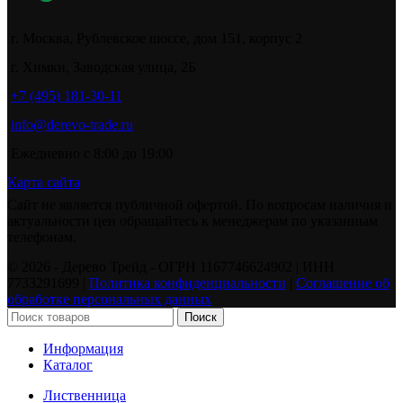
г. Москва, Рублевское шоссе, дом 151, корпус 2
г. Химки, Заводская улица, 2Б
+7 (495) 181-30-11
info@derevo-trade.ru
Ежедневно с 8:00 до 19:00
Карта сайта
Сайт не является публичной офертой. По вопросам наличия и
актуальности цен обращайтесь к менеджерам по указанным
телефонам.
©️ 2026 - Дерево Трейд - ОГРН 1167746624902 | ИНН
7733291699 |
Политика конфиденциальности
|
Соглашение об
обработке персональных данных
Поиск
Информация
Каталог
Лиственница