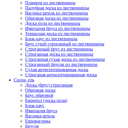
Планкен из лиственницы
Палубная доска из лиственницы
Вагонка штиль из лиственницы
Обрезная доска из лиственницы
Доска пола из лиственницы
Имитация бруса из лиственницы
Террасная доска из лиственницы
Блок-хаус из лиственницы
Брус сухой строганный из лиственницы
Строганный брус из лиственницы
Строганная доска из лиственницы
Строганная сухая доска из лиственницы
Строганный брусок из лиственницы
Сухая антисептированная доска
Строганая антисептированная доска
Сосна, ель
Доска (брус) строганная
Обрезная доска
Брус обрезной
Европол (доска пола)
Блок-хаус
Имитация бруса
Вагонка штиль
Евровагонка
Брусок