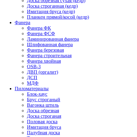
Доска обрезная сухая (кедр)
Доска строганная (кедр)
Имитация бруса (кедр)
Планкен прямой/косой (кедр)
Фанера
Фанера ФК
Фанера ФСФ
Ламинированная фанера
Шлифованная фанера
Фанера березовая
Фанера строительная
Фанера хвойная
OSB-3
ДВП (оргалит)
ДСП
МДФ
Пиломатериалы
Блок-хаус
Брус строганый
Вагонка штиль
Доска обрезная
Доска строганая
Половая доска
Имитация бруса
Палубная доска