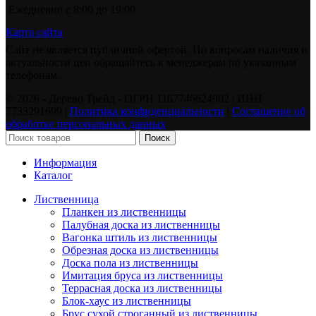
Ежедневно с 8:00 до 19:00
Карта сайта
Сайт не является публичной офертой. По вопросам наличия и
актуальности цен обращайтесь к менеджерам по указанным
телефонам.
©️ 2026 - Дерево Трейд - ОГРН 1167746624902 | ИНН
7733291699 |
Политика конфиденциальности
|
Соглашение об
обработке персональных данных
Поиск
Информация
Каталог
Лиственница
Планкен из лиственницы
Палубная доска из лиственницы
Вагонка штиль из лиственницы
Обрезная доска из лиственницы
Доска пола из лиственницы
Имитация бруса из лиственницы
Террасная доска из лиственницы
Блок-хаус из лиственницы
Брус сухой строганный из лиственницы