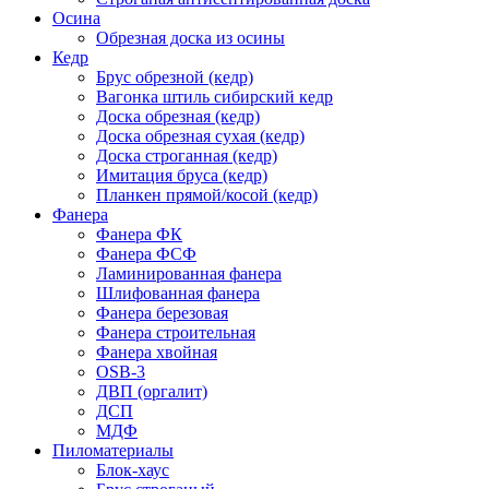
Осина
Обрезная доска из осины
Кедр
Брус обрезной (кедр)
Вагонка штиль сибирский кедр
Доска обрезная (кедр)
Доска обрезная сухая (кедр)
Доска строганная (кедр)
Имитация бруса (кедр)
Планкен прямой/косой (кедр)
Фанера
Фанера ФК
Фанера ФСФ
Ламинированная фанера
Шлифованная фанера
Фанера березовая
Фанера строительная
Фанера хвойная
OSB-3
ДВП (оргалит)
ДСП
МДФ
Пиломатериалы
Блок-хаус