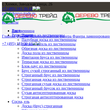
г. Химки, Заводская улица, 2Б
+7 (495) 181-30-11
info@derevo-trade.ru
Доставка и оплата
Контакты
Вход
Лиственница
Регистрация
Планкен из лиственницы
Главная
Фанера
Ламинированная фанера
Фанера ламинированн
Палубная доска из лиственницы
+7 (495) 181-30-11
Вагонка штиль из лиственницы
Обрезная доска из лиственницы
Доска пола из лиственницы
Имитация бруса из лиственницы
Террасная доска из лиственницы
Блок-хаус из лиственницы
Брус сухой строганный из лиственницы
Строганный брус из лиственницы
Строганная доска из лиственницы
Строганная сухая доска из лиственницы
Строганный брусок из лиственницы
Сухая антисептированная доска
Строганая антисептированная доска
Сосна, ель
Доска (брус) строганная