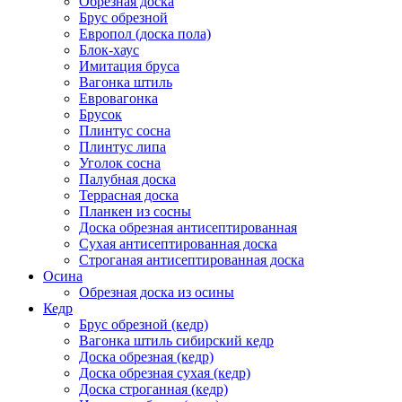
Обрезная доска
Брус обрезной
Европол (доска пола)
Блок-хаус
Имитация бруса
Вагонка штиль
Евровагонка
Брусок
Плинтус сосна
Плинтус липа
Уголок сосна
Палубная доска
Террасная доска
Планкен из сосны
Доска обрезная антисептированная
Сухая антисептированная доска
Строганая антисептированная доска
Осина
Обрезная доска из осины
Кедр
Брус обрезной (кедр)
Вагонка штиль сибирский кедр
Доска обрезная (кедр)
Доска обрезная сухая (кедр)
Доска строганная (кедр)