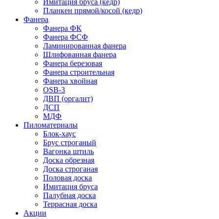
Имитация бруса (кедр)
Планкен прямой/косой (кедр)
Фанера
Фанера ФК
Фанера ФСФ
Ламинированная фанера
Шлифованная фанера
Фанера березовая
Фанера строительная
Нажмите, чтобы увеличить изображение
Фанера хвойная
OSB-3
ДВП (оргалит)
ДСП
МДФ
Пиломатериалы
Блок-хаус
Брус строганый
Вагонка штиль
Доска обрезная
Доска строганая
Половая доска
Имитация бруса
Палубная доска
Террасная доска
Акции