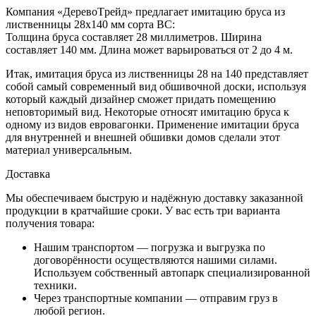
Компания
«ДеревоTрейд»
предлагает имитацию бруса из
лиственницы
28х140 мм сорта BC
:
Толщина
бруса
составляет 28 миллиметров.
Ширина
составляет 140 мм.
Длина
может варьироваться от
2 до 4 м
.
Итак,
имитация бруса
из лиственницы
28 на 140
представляет
собой самый современный вид обшивочной доски, используя
который каждый дизайнер сможет придать помещению
неповторимый вид. Некоторые относят имитацию бруса к
одному из видов евровагонки. Применение имитации бруса
для внутренней и внешней обшивки домов сделали этот
материал универсальным.
Доставка
Мы обеспечиваем быструю и надёжную доставку заказанной
продукции в кратчайшие сроки. У вас есть три варианта
получения товара:
Нашим транспортом — погрузка и выгрузка по
договорённости осуществляются нашими силами.
Используем собственный автопарк специализированной
техники.
Через транспортные компании — отправим груз в
любой регион.