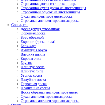
Строганная доска из лиственницы
Строганная сухая доска из лиственницы
Строганный брусок из лиственницы
Сухая антисептированная доска
Строганая антисептированная доска
Сосна, ель
Доска (брус) строганная
Обрезная доска
Брус обрезной
Европол (доска пола)
Блок-хаус
Имитация бруса
Вагонка штиль
Евровагонка
Брусок
Плинтус сосна
Плинтус липа
Уголок сосна
Палубная доска
Террасная доска
Планкен из сосны
Доска обрезная антисептированная
Сухая антисептированная доска
Строганая антисептированная доска
Осина