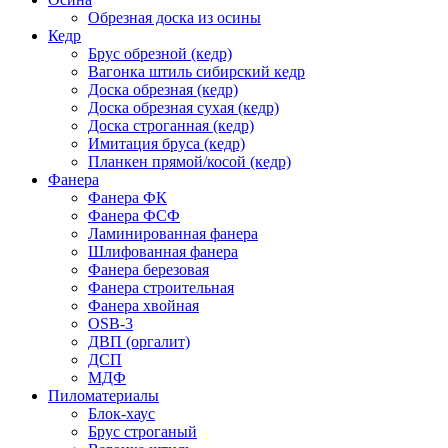
Обрезная доска из осины
Кедр
Брус обрезной (кедр)
Вагонка штиль сибирский кедр
Доска обрезная (кедр)
Доска обрезная сухая (кедр)
Доска строганная (кедр)
Имитация бруса (кедр)
Планкен прямой/косой (кедр)
Фанера
Фанера ФК
Фанера ФСФ
Ламинированная фанера
Шлифованная фанера
Фанера березовая
Фанера строительная
Фанера хвойная
OSB-3
ДВП (оргалит)
ДСП
МДФ
Пиломатериалы
Блок-хаус
Брус строганый