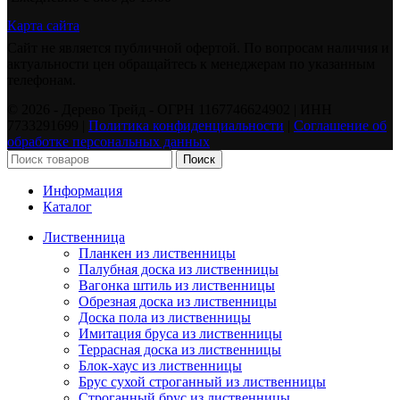
Карта сайта
Сайт не является публичной офертой. По вопросам наличия и
актуальности цен обращайтесь к менеджерам по указанным
телефонам.
©️ 2026 - Дерево Трейд - ОГРН 1167746624902 | ИНН
7733291699 |
Политика конфиденциальности
|
Соглашение об
обработке персональных данных
Поиск
Информация
Каталог
Лиственница
Планкен из лиственницы
Палубная доска из лиственницы
Вагонка штиль из лиственницы
Обрезная доска из лиственницы
Доска пола из лиственницы
Имитация бруса из лиственницы
Террасная доска из лиственницы
Блок-хаус из лиственницы
Брус сухой строганный из лиственницы
Строганный брус из лиственницы