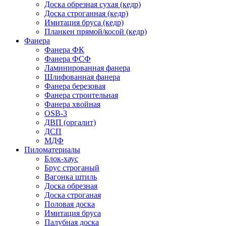
Доска обрезная сухая (кедр)
Доска строганная (кедр)
Имитация бруса (кедр)
Планкен прямой/косой (кедр)
Фанера
Фанера ФК
Фанера ФСФ
Ламинированная фанера
Шлифованная фанера
Фанера березовая
Фанера строительная
Фанера хвойная
OSB-3
ДВП (оргалит)
ДСП
МДФ
Пиломатериалы
Блок-хаус
Брус строганый
Вагонка штиль
Доска обрезная
Доска строганая
Половая доска
Имитация бруса
Палубная доска