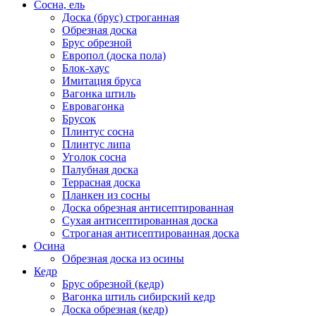
Сосна, ель
Доска (брус) строганная
Обрезная доска
Брус обрезной
Европол (доска пола)
Блок-хаус
Имитация бруса
Вагонка штиль
Евровагонка
Брусок
Плинтус сосна
Плинтус липа
Уголок сосна
Палубная доска
Террасная доска
Планкен из сосны
Доска обрезная антисептированная
Сухая антисептированная доска
Строганая антисептированная доска
Осина
Обрезная доска из осины
Кедр
Брус обрезной (кедр)
Вагонка штиль сибирский кедр
Доска обрезная (кедр)