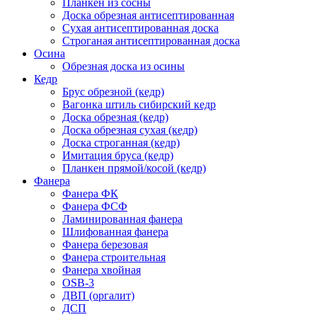
Планкен из сосны
Доска обрезная антисептированная
Сухая антисептированная доска
Строганая антисептированная доска
Осина
Обрезная доска из осины
Кедр
Брус обрезной (кедр)
Вагонка штиль сибирский кедр
Доска обрезная (кедр)
Доска обрезная сухая (кедр)
Доска строганная (кедр)
Имитация бруса (кедр)
Планкен прямой/косой (кедр)
Фанера
Фанера ФК
Фанера ФСФ
Ламинированная фанера
Шлифованная фанера
Фанера березовая
Фанера строительная
Фанера хвойная
OSB-3
ДВП (оргалит)
ДСП