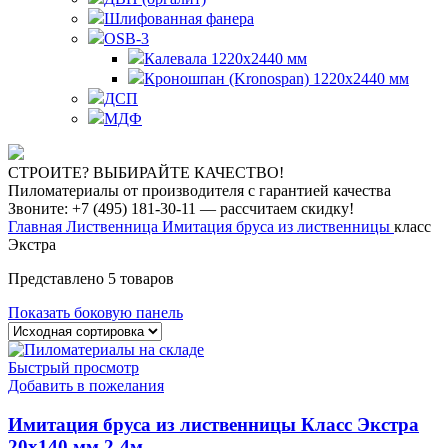
Шлифованная фанера
OSB-3
Калевала 1220х2440 мм
Кроношпан (Kronospan) 1220х2440 мм
ДСП
МДФ
СТРОИТЕ? ВЫБИРАЙТЕ КАЧЕСТВО!
Пиломатериалы от производителя с гарантией качества
Звоните: +7 (495) 181-30-11 — рассчитаем скидку!
Главная
Лиственница
Имитация бруса из лиственницы
класс
Экстра
Представлено 5 товаров
Показать боковую панель
Быстрый просмотр
Добавить в пожелания
Имитация бруса из лиственницы Класс Экстра
20х140 мм 2-4м