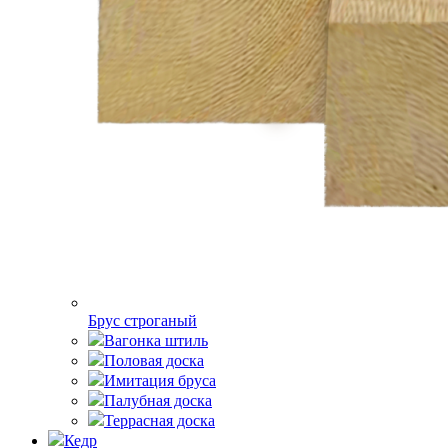
Брус строганый
Вагонка штиль
Половая доска
Имитация бруса
Палубная доска
Террасная доска
Кедр