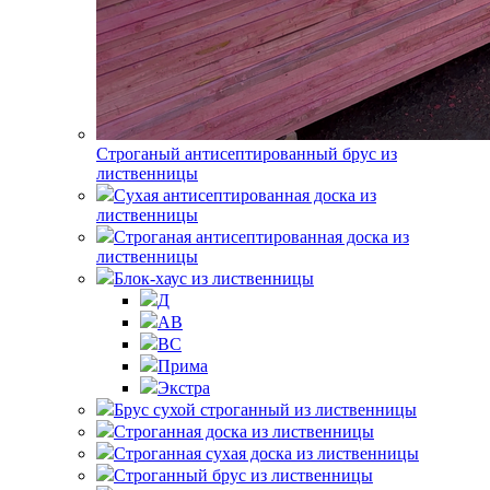
Строганый антисептированный брус из
лиственницы
Сухая антисептированная доска из
лиственницы
Строганая антисептированная доска из
лиственницы
Блок-хаус из лиственницы
Д
АВ
ВС
Прима
Экстра
Брус сухой строганный из лиственницы
Строганная доска из лиственницы
Строганная сухая доска из лиственницы
Строганный брус из лиственницы