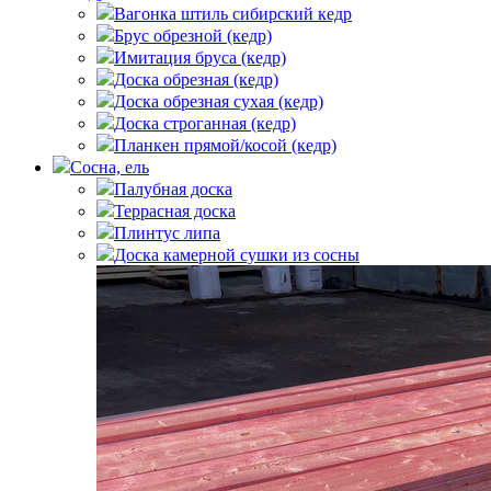
Вагонка штиль сибирский кедр
Брус обрезной (кедр)
Имитация бруса (кедр)
Доска обрезная (кедр)
Доска обрезная сухая (кедр)
Доска строганная (кедр)
Планкен прямой/косой (кедр)
Сосна, ель
Палубная доска
Террасная доска
Плинтус липа
Доска камерной сушки из сосны