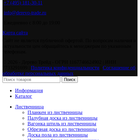
+7 (495) 181-30-11
info@derevo-trade.ru
Ежедневно с 8:00 до 19:00
Карта сайта
Сайт не является публичной офертой. По вопросам наличия и
актуальности цен обращайтесь к менеджерам по указанным
телефонам.
©️ 2026 - Дерево Трейд - ОГРН 1167746624902 | ИНН
7733291699 |
Политика конфиденциальности
|
Соглашение об
обработке персональных данных
Поиск
Информация
Каталог
Лиственница
Планкен из лиственницы
Палубная доска из лиственницы
Вагонка штиль из лиственницы
Обрезная доска из лиственницы
Доска пола из лиственницы