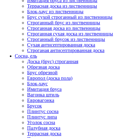
Имитация бруса из лиственницы
Террасная доска из лиственницы
Блок-хаус из лиственницы
Брус сухой строганный из лиственницы
Строганный брус из лиственницы
Строганная доска из лиственницы
Строганная сухая доска из лиственницы
Строганный брусок из лиственницы
Сухая антисептированная доска
Строганая антисептированная доска
Сосна, ель
Доска (брус) строганная
Обрезная доска
Брус обрезной
Европол (доска пола)
Блок-хаус
Имитация бруса
Вагонка штиль
Евровагонка
Брусок
Плинтус сосна
Плинтус липа
Уголок сосна
Палубная доска
Террасная доска