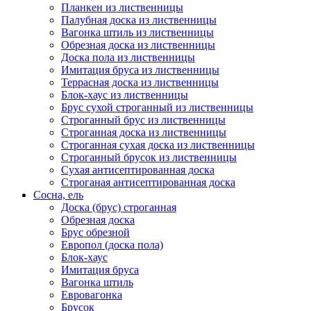
Планкен из лиственницы
Палубная доска из лиственницы
Вагонка штиль из лиственницы
Обрезная доска из лиственницы
Доска пола из лиственницы
Имитация бруса из лиственницы
Террасная доска из лиственницы
Блок-хаус из лиственницы
Брус сухой строганный из лиственницы
Строганный брус из лиственницы
Строганная доска из лиственницы
Строганная сухая доска из лиственницы
Строганный брусок из лиственницы
Сухая антисептированная доска
Строганая антисептированная доска
Сосна, ель
Доска (брус) строганная
Обрезная доска
Брус обрезной
Европол (доска пола)
Блок-хаус
Имитация бруса
Вагонка штиль
Евровагонка
Брусок