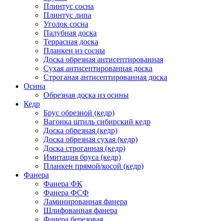
Плинтус сосна
Плинтус липа
Уголок сосна
Палубная доска
Террасная доска
Планкен из сосны
Доска обрезная антисептированная
Сухая антисептированная доска
Строганая антисептированная доска
Осина
Обрезная доска из осины
Кедр
Брус обрезной (кедр)
Вагонка штиль сибирский кедр
Доска обрезная (кедр)
Доска обрезная сухая (кедр)
Доска строганная (кедр)
Имитация бруса (кедр)
Планкен прямой/косой (кедр)
Фанера
Фанера ФК
Фанера ФСФ
Ламинированная фанера
Шлифованная фанера
Фанера березовая