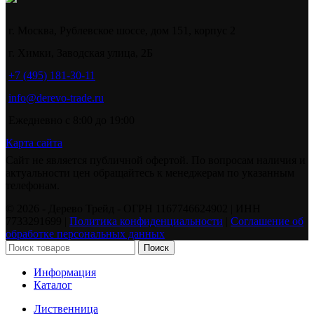
г. Москва, Рублевское шоссе, дом 151, корпус 2
г. Химки, Заводская улица, 2Б
+7 (495) 181-30-11
info@derevo-trade.ru
Ежедневно с 8:00 до 19:00
Карта сайта
Сайт не является публичной офертой. По вопросам наличия и
актуальности цен обращайтесь к менеджерам по указанным
телефонам.
©️ 2026 - Дерево Трейд - ОГРН 1167746624902 | ИНН
7733291699 |
Политика конфиденциальности
|
Соглашение об
обработке персональных данных
Поиск
Информация
Каталог
Лиственница