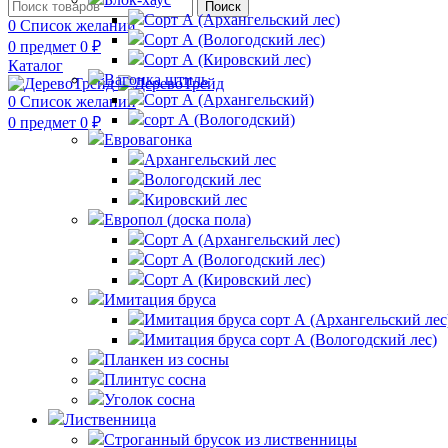
Поиск
Сорт А (Архангельский лес)
0
Список желаний
Сорт А (Вологодский лес)
0
предмет
0
₽
Сорт А (Кировский лес)
Каталог
Вагонка штиль
Сорт А (Архангельский)
0
Список желаний
сорт А (Вологодский)
0
предмет
0
₽
Евровагонка
Архангельский лес
Вологодский лес
Кировский лес
Европол (доска пола)
Сорт А (Архангельский лес)‎
Сорт А (Вологодский лес)‎
Сорт А (Кировский лес)‎
Имитация бруса
Имитация бруса сорт А (Архангельский лес
Имитация бруса сорт А (Вологодский лес)
Планкен из сосны
Плинтус сосна
Уголок сосна
Лиственница
Строганный брусок из лиственницы