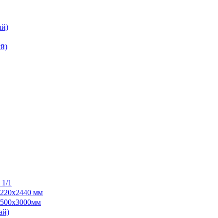
ый)
й)
 1/1
1220х2440 мм
 1500х3000мм
ай)