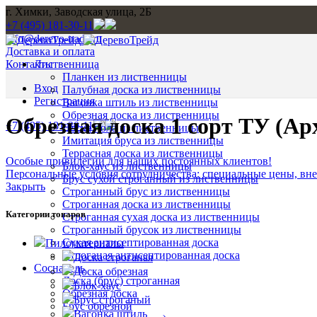
г. Химки, Заводская улица, 2Б
+7 (495) 181-30-11
info@derevo-trade.ru
Доставка и оплата
Контакты
Лиственница
Планкен из лиственницы
Вход
Палубная доска из лиственницы
Регистрация
Вагонка штиль из лиственницы
Обрезная доска из лиственницы
Обрезная доска 1 сорт ТУ (Ар
+7 (495) 181-30-11
Доска пола из лиственницы
Имитация бруса из лиственницы
Террасная доска из лиственницы
Особые привилегии для наших постоянных клиентов!
Блок-хаус из лиственницы
Персональные условия сотрудничества: специальные цены, внео
Брус сухой строганный из лиственницы
Закрыть
Строганный брус из лиственницы
Строганная доска из лиственницы
Категории товаров
Строганная сухая доска из лиственницы
Строганный брусок из лиственницы
Сухая антисептированная доска
Пиломатериалы
Строганая антисептированная доска
Доска строганая
Сосна, ель
Доска обрезная
Доска (брус) строганная
Блок-хаус
Обрезная доска
Брус строганый
Брус обрезной
Вагонка штиль