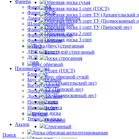
Фанера
Обрезная доска сухая
Фанера ФК
Обрезная доска 1 сорт (ГОСТ)
Фанера ФСФ
Обрезная доска 1 сорт ТУ (Архангельский л
Ламинированная фанера
Обрезная доска 1 сорт ТУ (Подмосковный л
Шлифованная фанера
Обрезная доска 1 сорт ТУ (Тверской лес)
Фанера березовая
Обрезная доска 2 сорт
Фанера строительная
Обрезная доска 3 сорт
Фанера хвойная
Доска (брус) строганная
OSB-3
ДВП (оргалит)
Брус сухой строганный
ДСП
Доска строганная
МДФ
Брус обрезной
Пиломатериалы
1 сорт (ГОСТ)
Блок-хаус
Брус обрезной сухой
Брус строганый
ТУ (Архангельский лес)
Вагонка штиль
ТУ (Тверской лес)
Доска обрезная
ТУ (Подмосковный лес)
Доска строганая
2 сорт
Половая доска
Имитация бруса
3 сорт
Палубная доска
Брусок
Террасная доска
Обрезной
Акции
Строганный
Доска обрезная антисептированная
Поиск
Блок-хаус