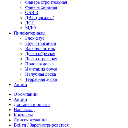
Фанера строительная
Фанера хвойная
OSB-3
ДВП (оргалит)
ДСП
МДФ
Пиломатериалы
Блок-хаус
Брус строганый
Вагонка штиль
Доска обрезная
Доска строганая
Половая доска
Имитация бруса
Палубная доска
Террасная доска
Акции
О компании
Акции
Доставка и оплата
Наш склад
Контакты
Список желаний
Войти / Зарегистрироваться