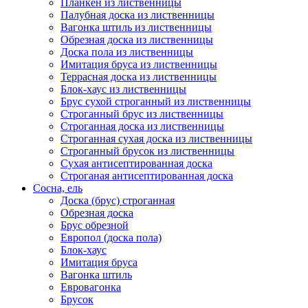
Планкен из лиственницы
Палубная доска из лиственницы
Вагонка штиль из лиственницы
Обрезная доска из лиственницы
Доска пола из лиственницы
Имитация бруса из лиственницы
Террасная доска из лиственницы
Блок-хаус из лиственницы
Брус сухой строганный из лиственницы
Строганный брус из лиственницы
Строганная доска из лиственницы
Строганная сухая доска из лиственницы
Строганный брусок из лиственницы
Сухая антисептированная доска
Строганая антисептированная доска
Сосна, ель
Доска (брус) строганная
Обрезная доска
Брус обрезной
Европол (доска пола)
Блок-хаус
Имитация бруса
Вагонка штиль
Евровагонка
Брусок