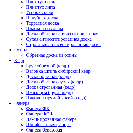
Плинтус сосна
Плинтус липа
Уголок сосна
Палубная доска
Террасная доска
Планкен из сосны
Доска обрезная антисептированная
Сухая антисептированная доска
Строганая антисептированная доска
Осина
Обрезная доска из осины
Кедр
Брус обрезной (кедр)
Вагонка штиль сибирский кедр
Доска обрезная (кедр)
Доска обрезная сухая (кедр)
Доска строганная (кедр)
Имитация бруса (кедр)
Планкен прямой/косой (кедр)
Фанера
Фанера ФК
Фанера ФСФ
Ламинированная фанера
Шлифованная фанера
Фанера березовая