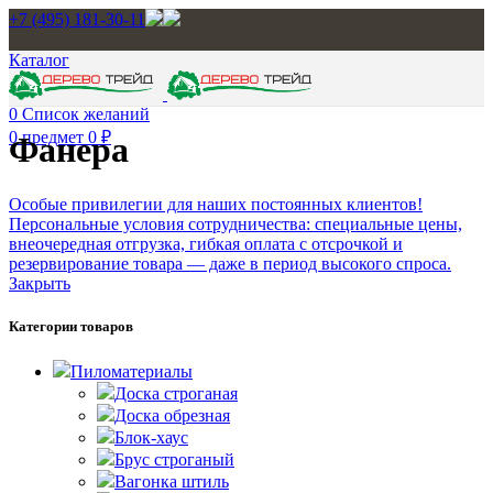
+7 (495) 181-30-11
Каталог
0
Список желаний
0
предмет
0
₽
Фанера
Особые привилегии для наших постоянных клиентов!
Персональные условия сотрудничества: специальные цены,
внеочередная отгрузка, гибкая оплата с отсрочкой и
резервирование товара — даже в период высокого спроса.
Закрыть
Категории товаров
Пиломатериалы
Доска строганая
Доска обрезная
Блок-хаус
Брус строганый
Вагонка штиль