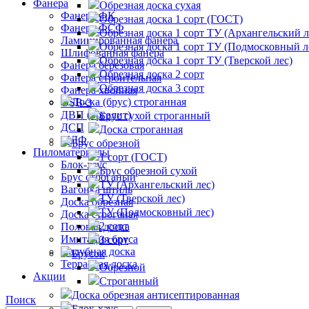
Фанера
Обрезная доска сухая
Фанера ФК
Обрезная доска 1 сорт (ГОСТ)
Фанера ФСФ
Обрезная доска 1 сорт ТУ (Архангельский л
Ламинированная фанера
Обрезная доска 1 сорт ТУ (Подмосковный л
Шлифованная фанера
Обрезная доска 1 сорт ТУ (Тверской лес)
Фанера березовая
Обрезная доска 2 сорт
Фанера строительная
Обрезная доска 3 сорт
Фанера хвойная
Доска (брус) строганная
OSB-3
ДВП (оргалит)
Брус сухой строганный
ДСП
Доска строганная
МДФ
Брус обрезной
Пиломатериалы
1 сорт (ГОСТ)
Блок-хаус
Брус обрезной сухой
Брус строганый
ТУ (Архангельский лес)
Вагонка штиль
ТУ (Тверской лес)
Доска обрезная
ТУ (Подмосковный лес)
Доска строганая
2 сорт
Половая доска
Имитация бруса
3 сорт
Палубная доска
Брусок
Террасная доска
Обрезной
Акции
Строганный
Доска обрезная антисептированная
Поиск
Блок-хаус