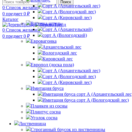
Поиск
Сорт А (Архангельский лес)
0
Список желаний
Сорт А (Вологодский лес)
0
предмет
0
₽
Сорт А (Кировский лес)
Каталог
Вагонка штиль
Сорт А (Архангельский)
0
Список желаний
сорт А (Вологодский)
0
предмет
0
₽
Евровагонка
Архангельский лес
Вологодский лес
Кировский лес
Европол (доска пола)
Сорт А (Архангельский лес)‎
Сорт А (Вологодский лес)‎
Сорт А (Кировский лес)‎
Имитация бруса
Имитация бруса сорт А (Архангельский лес
Имитация бруса сорт А (Вологодский лес)
Планкен из сосны
Плинтус сосна
Уголок сосна
Лиственница
Строганный брусок из лиственницы